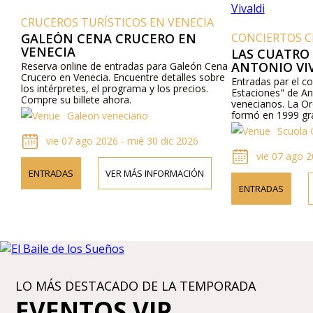
CRUCEROS TURÍSTICOS EN VENECIA
GALEÓN CENA CRUCERO EN
CONCIERTOS C
VENECIA
LAS CUATRO
ANTONIO VI
Reserva online de entradas para Galeón Cena
Crucero en Venecia. Encuentre detalles sobre
Entradas par el c
los intérpretes, el programa y los precios.
Estaciones" de An
Compre su billete ahora.
venecianos. La Or
formó en 1999 gra
Galeon veneciano
maestros más tal
Scuola 
de la cultura ven
vie 07 ago 2026 - mié 30 dic 2026
Vivaldi "Cuatro Es
vie 07 ago 
sopranos, mezzo 
barítonos obras d
ENTRADAS
VER MÁS INFORMACIÓN
internacional "bar
ENTRADAS
arias más bellas d
LO MÁS DESTACADO DE LA TEMPORADA
EVENTOS VIP