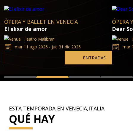
ÓPERA Y BALLET EN VENECIA
ÓPERA Y
El elixir de amor
Dear S
Teatro Malibran
mar 11 ago 2026 - jue 31 dic 2026
mar 1
ENTRADAS
ESTA TEMPORADA EN VENECIA,ITALIA
QUÉ HAY