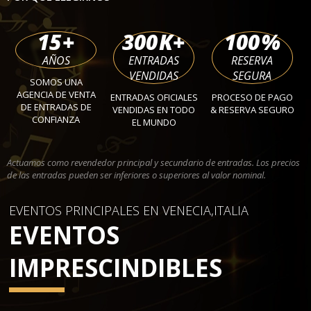
15
+
300
K+
100
%
AÑOS
ENTRADAS
RESERVA
VENDIDAS
SEGURA
SOMOS UNA
AGENCIA DE VENTA
ENTRADAS OFICIALES
PROCESO DE PAGO
DE ENTRADAS DE
VENDIDAS EN TODO
& RESERVA SEGURO
CONFIANZA
EL MUNDO
Actuamos como revendedor principal y secundario de entradas. Los precios
de las entradas pueden ser inferiores o superiores al valor nominal.
EVENTOS PRINCIPALES EN VENECIA,ITALIA
EVENTOS
IMPRESCINDIBLES