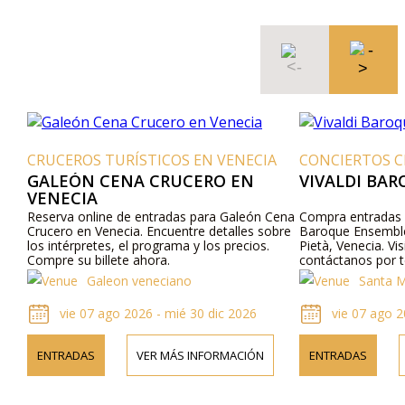
CRUCEROS TURÍSTICOS EN VENECIA
CONCIERTOS C
GALEÓN CENA CRUCERO EN
VIVALDI BA
VENECIA
Reserva online de entradas para Galeón Cena
Compra entradas of
Crucero en Venecia. Encuentre detalles sobre
Baroque Ensemble 
los intérpretes, el programa y los precios.
Pietà, Venecia. Vi
Compre su billete ahora.
contáctanos por 
información sobre 
Galeon veneciano
Santa M
los precios de las
vie 07 ago 2026 - mié 30 dic 2026
vie 07 ago 2
ENTRADAS
VER MÁS INFORMACIÓN
ENTRADAS