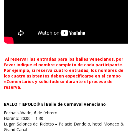
Al reservar las entradas para los bailes venecianos, por
favor indique el nombre completo de cada participante.
Por ejemplo, si reserva cuatro entradas, los nombres de
los cuatro asistentes deben especificarse en el campo
«Comentarios y solicitudes» durante el proceso de
reserva.
BALLO TIEPOLO® El Baile de Carnaval Veneciano
Fecha: sábado, 6 de febrero
Horario: 20:00 – 1:30
Lugar: Salones del Ridotto – Palacio Dandolo, hotel Monaco &
Grand Canal