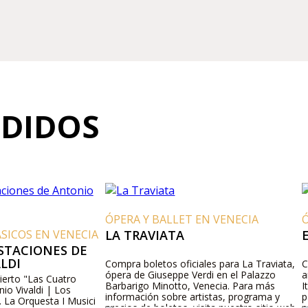
NDIDOS
ÓPERA Y BALLET EN VENECIA
ÓPE
COS EN VENECIA
LA TRAVIATA
EL
TACIONES DE
DI
Compra boletos oficiales para La Traviata,
Comp
ópera de Giuseppe Verdi en el Palazzo
amo
rto "Las Cuatro
Barbarigo Minotto, Venecia. Para más
Ital
Vivaldi | Los
información sobre artistas, programa y
par
 Orquesta I Musici
precios de boletos, visita nuestro sitio web
prec