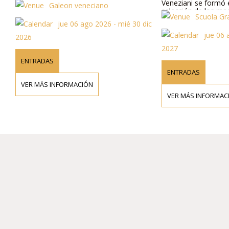
Veneziani se formó en 
Galeon veneciano
selección de los maes
Scuola Gran
de su nacimiento y de l
jue 06 ago 2026 - mié 30 dic
con un homenaje a Viva
jue 06 ag
Estaciones" y en unión
2026
mezzo sopranos, tenor
2027
de teatro de renombre 
"barroco y de la Opera 
ENTRADAS
bellas de la época barr
ENTRADAS
VER MÁS INFORMACIÓN
VER MÁS INFORMACIÓ