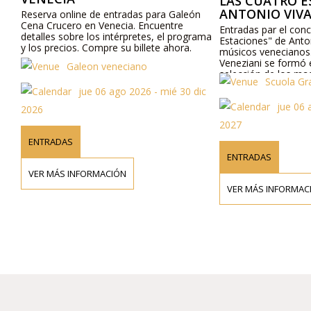
LAS CUATRO ESTA
ANTONIO VIVALDI
Reserva online de entradas para Galeón
Cena Crucero en Venecia. Encuentre
Entradas par el concierto
detalles sobre los intérpretes, el programa
Estaciones" de Antonio Vi
y los precios. Compre su billete ahora.
músicos venecianos. La O
Veneziani se formó en 19
Galeon veneciano
selección de los maestr
Scuola Grande
de su nacimiento y de la 
jue 06 ago 2026 - mié 30 dic
con un homenaje a Vivald
jue 06 ago 
Estaciones" y en unión c
2026
mezzo sopranos, tenores
2027
de teatro de renombre in
"barroco y de la Opera ",
ENTRADAS
bellas de la época barroc
ENTRADAS
VER MÁS INFORMACIÓN
VER MÁS INFORMACIÓN