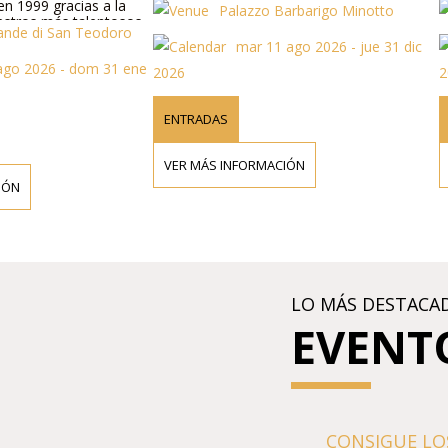
1999 gracias a la
Palazzo Barbarigo Minotto
o contáctanos por teléfono.
tros más talentosos
de di San Teodoro
a cultura veneciana
mar 11 ago 2026 - jue 31 dic
ldi "Cuatro
o 2026 - dom 31 ene
 con las sopranos,
2026
202
es y barítonos obras
internacional
", las arias más
ENTRADAS
E
oca.
VER MÁS INFORMACIÓN
VE
N
LO MÁS DESTACA
EVENT
CONSIGUE LO