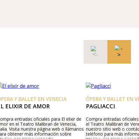
RA Y BALLET EN VENECIA
ÓPERA Y BALLET EN VEN
 ELIXIR DE AMOR
PAGLIACCI
ra entradas oficiales para El elixir de
Compra entradas oficiales pa
r en el Teatro Malibran de Venecia,
el Teatro Malibran de Venecia, 
ia. Visita nuestra página web o llámanos
nuestro sitio web o contácta
a obtener más información sobre
teléfono para más informaci
ios, programa y reparto.
precios, programa y reparto.