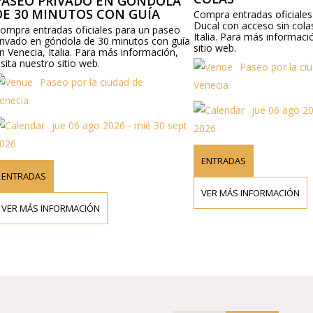
EO PRIVADO EN GÓNDOLA
30 MINUTOS CON GUÍA
Compra entradas oficiales para
Ducal con acceso sin colas en 
a entradas oficiales para un paseo
Italia. Para más información, vi
do en góndola de 30 minutos con guía
sitio web.
ecia, Italia. Para más información,
 nuestro sitio web.
Paseo por la ciudad 
Paseo por la ciudad de
Venecia
ia
jue 06 ago 2026 -
jue 06 ago 2026 - mié 30 sept
2026
ENTRADAS
RADAS
VER MÁS INFORMACIÓN
MÁS INFORMACIÓN