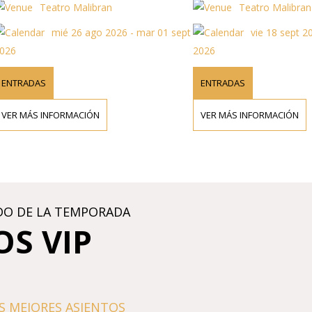
Teatro Malibran
Teatro Malibran
mié 26 ago 2026 - mar 01 sept
vie 18 sept 2026
6
2026
NTRADAS
ENTRADAS
R MÁS INFORMACIÓN
VER MÁS INFORMACIÓN
DO DE LA TEMPORADA
OS VIP
S MEJORES ASIENTOS