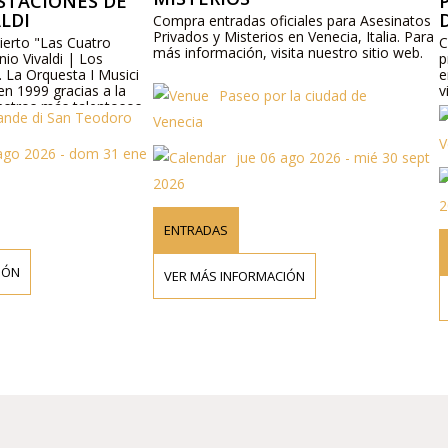
CIONES DE
PAS
DE 
Compra entradas oficiales para Asesinatos
Privados y Misterios en Venecia, Italia. Para
 "Las Cuatro
Compr
más información, visita nuestro sitio web.
valdi | Los
priva
rquesta I Musici
en Ven
99 gracias a la
visita
Paseo por la ciudad de
os más talentosos
 di San Teodoro
Venecia
cultura veneciana
i "Cuatro
Venec
2026 - dom 31 ene
on las sopranos,
jue 06 ago 2026 - mié 30 sept
 y barítonos obras
2026
ternacional
 las arias más
2026
a.
ENTRADAS
ENT
VER MÁS INFORMACIÓN
VER 