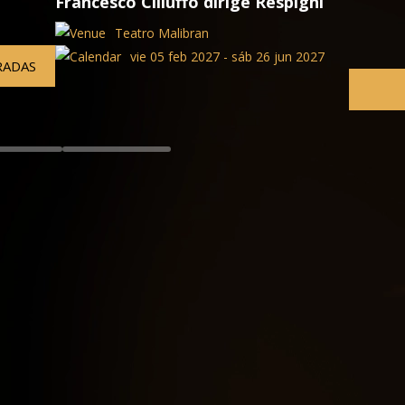
i
Minuetto
Hotel Monaco
27
vie 05 feb 2027 - sáb 26 j
ENTRADAS