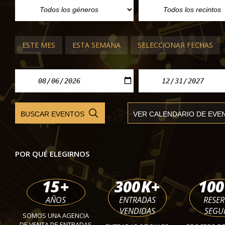
El Baile de las Rosas Carnaval de Ve
Palazzo Rocca
vie 05 f
ESTE MES
ESTA SEMANA
SELECCIONAR FECHAS
POR QUÉ ELEGIRNOS
15
+
300
K+
100
AÑOS
ENTRADAS
RESE
VENDIDAS
SEGU
SOMOS UNA AGENCIA
DE VENTA DE ENTRADAS