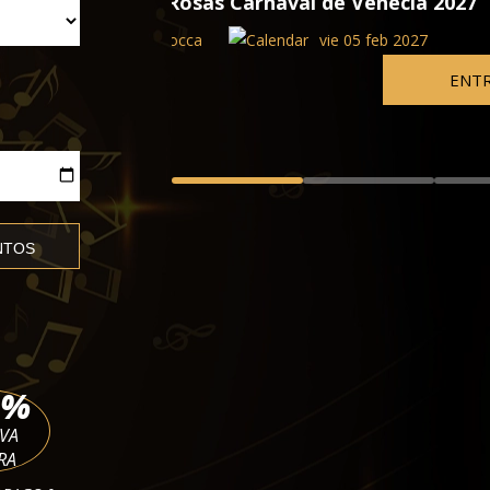
necia 2027
Francesco Cilluffo dirige Respigh
eb 2027
Teatro Malibran
vie 05 feb 2027 - sáb 26 jun 20
ENTRADAS
%
RVA
RA