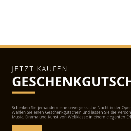
JETZT KAUFEN
GESCHENKGUTSCH
Schenken Sie jemandem eine unvergessliche Nacht in der Oper
Wählen Sie einen Geschenkgutschein und lassen Sie die Person d
Musik, Drama und Kunst von Weltklasse in einem eleganten Erl