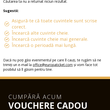
Căutarea ta nu a returnat niciun rezultat.
Sugestii:
Asigură-te că toate cuvintele sunt scrise
corect.
Încearcă alte cuvinte cheie.
Încearcă cuvinte cheie mai generale.
Încearcă o perioadă mai lungă.
Dacă nu poți găsi evenimentul pe care îl cauți, te rugăm să ne
trimiți un e-mail la
office@europaticket.com
și vom face tot
posibilul să îl găsim pentru tine.
CUMPĂRĂ ACUM
VOUCHERE CADOU