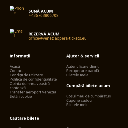
SUNĂ ACUM
+436763806708
REZERVĂ ACUM
office@veneziaopera-tickets.eu
Informații
Ajutor & servicii
Acasă
Autentificare client
Contact
Recuperare parolă
Condiții de utilizare
Biletele mele
Politica de confidențialitate
Opinia dumneavoastră
Cumpără bilete acum
contează
Transfer aeroport Venezia
Coșul meu de cumpărături
Setări cookie
Cupone cadou
Biletele mele
Căutare bilete