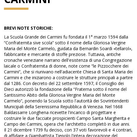
BREVI NOTE STORICHE:
La Scuola Grande dei Carmini fu fondata il 1° marzo 1594 dalla
“Confraternita sive scola” sotto il nome della Gloriosa Vergine
Maria del Monte Carmelo, guidata da Bernardin Soardi «tellarol»,
fabbricante e mercante di stoffe preziose. Tuttavia, antiche
cronache veneziane narrano dell'esistenza di una Congregazione
laicale o Confraternita di donne, note come “le Pizzocchere dei
Carmini”, che si riunivano nell'adiacente Chiesa di Santa Maria dei
Carmini e che iniziarono a costruire le strutture principali a partire
dal 1286. Con decreto del 22 settembre 1597, il Consiglio dei
Dieci autorizzò la fondazione della “Fraterna sotto il nome del
Santissimo Abito della Gloriosa Vergine Maria del Monte
Carmelo”, ponendo la Scuola sotto l'autorità dei Sovrintendenti
Municipali della Serenissima Repubblica di Venezia. Nel 1668
Baldassarre Longhena ricevette l'incarico di progettare e
costruire le due facciate prospicienti Campo Santa Margherita e
Campo dei Carmini, opera che l'architetto completò in due anni.
Il 21 dicembre 1739 fu deciso, con 37 voti favorevoli e 4 contrari,
di affidare a Giambattista Tiepolo l'intera decorazione del