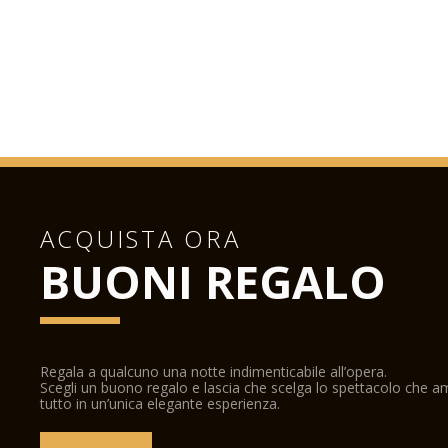
ACQUISTA ORA
BUONI REGALO
Regala a qualcuno una notte indimenticabile all’opera.
Scegli un buono regalo e lascia che scelga lo spettacolo che 
tutto in un’unica elegante esperienza.