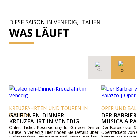
DIESE SAISON IN VENEDIG, ITALIEN
WAS LÄUFT
KREUZFAHRTEN UND TOUREN IN
OPER UND BAL
VENEDIG
GALEONEN-DINNER-
DER BARBIER
KREUZFAHRT IN VENEDIG
MUSICA A PA
TICKETS
Online-Ticket-Reservierung für Galleon Dinner
Der Barbier von S
Cruise in Venedig. Hier finden Sie Details über
Operntickets von 