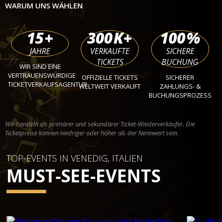
WARUM UNS WÄHLEN
15
+
300
K+
100
%
JAHRE
VERKAUFTE
SICHERE
TICKETS
BUCHUNG
WIR SIND EINE
VERTRAUENSWÜRDIGE
OFFIZIELLE TICKETS
SICHERER
TICKETVERKAUFSAGENTUR
WELTWEIT VERKAUFT
ZAHLUNGS- &
BUCHUNGSPROZESS
Wir handeln als primärer und sekundärer Ticket-Wiederverkäufer. Die
Ticketpreise können niedriger oder höher als der Nennwert sein.
TOP-EVENTS IN VENEDIG, ITALIEN
MUST-SEE-EVENTS