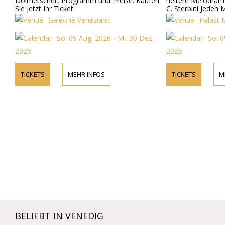
Dolmetscher, Programm und Preise. Kaufen
heitere Melodram 
Sie jetzt Ihr Ticket.
C. Sterbini Jeden
Galeone Veneziano
Palast 
So. 09 Aug. 2026 - Mi. 30 Dez.
So. 0
2026
2026
TICKETS
MEHR INFOS
TICKETS
M
BELIEBT IN VENEDIG