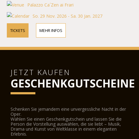
Palazzo Ca´Zen ai Frari
So. 29 Nov. 2026 - Sa. 30 Jan. 2027
TICKETS
MEHR INFOS
JETZT KAUFEN
GESCHENKGUTSCHEINE
Schenken Sie jemandem eine unvergessliche Nacht in der
Oper.
Wählen Sie einen Geschenkgutschein und lassen Sie die
Person die Vorstellung auswählen, die sie liebt – Musik,
Drama und Kunst von Weltklasse in einem eleganten
Erlebnis.