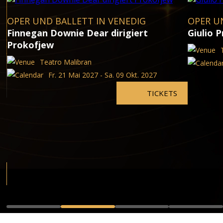
OPER UND BALLETT IN VENEDIG
OPER U
Finnegan Downie Dear dirigiert
Giulio P
Prokofjew
Teatro Malibran
Fr. 21 Mai 2027 - Sa. 09 Okt. 2027
TICKETS