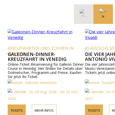
KREUZFAHRTEN UND TOUREN IN
KLASSISCHE MU
VENEDIG
GALEONEN-DINNER-
DIE VIER JA
KREUZFAHRT IN VENEDIG
ANTONIO VI
Online-Ticket-Reservierung für Galleon Dinner
Die vier Jahreszei
Cruise in Venedig. Hier finden Sie Details über
Musici Venezianer 
Dolmetscher, Programm und Preise. Kaufen
Tickets jetzt onli
Sie jetzt Ihr Ticket.
Galeone Veneziano
Scuola 
So. 09 Aug. 2026 - Mi. 30 Dez.
So. 0
2026
2027
TICKETS
MEHR INFOS
TICKETS
M